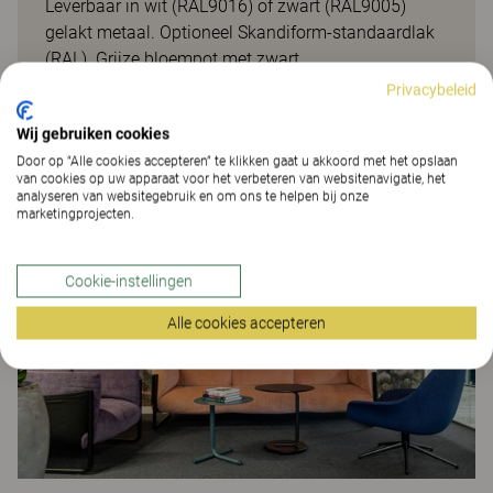
Leverbaar in wit (RAL9016) of zwart (RAL9005)
gelakt metaal. Optioneel Skandiform-standaardlak
(RAL). Grijze bloempot met zwart
zelfbewateringselement van 100% gerecycleerd
Privacybeleid
plastic. Bovenblad in berken, eiken, wit of zwart
Wij gebruiken cookies
gebeitst berken. Andere beitskleuren zijn optioneel.
Door op “Alle cookies accepteren” te klikken gaat u akkoord met het opslaan
van cookies op uw apparaat voor het verbeteren van websitenavigatie, het
Projecten
analyseren van websitegebruik en om ons te helpen bij onze
marketingprojecten.
Cookie-instellingen
Alle cookies accepteren