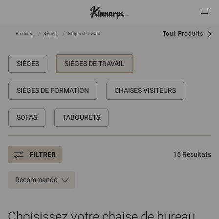
Tout Produits
Produits
Sièges
Sièges de travail
?
?
SIÈGES
SIÈGES DE TRAVAIL
SIÈGES DE FORMATION
CHAISES VISITEURS
SOFAS
TABOURETS
FILTRER
15 Résultats
Recommandé
Choisissez votre chaise de bureau