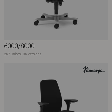
6000/8000
267 Colors
|
36 Versions