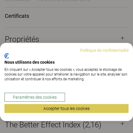
Certificats
Propriétés
Politique de confidentialité
Matériaux
(197)
Nous utilisons des cookies
En cliquant sur « Accepter tous les cookies », vous acceptez le stockage de
cookies sur votre appareil pour améliorer la navigation sur le site, analyser son
utilisation et contribuer à nos efforts de marketing.
Téléchargements (
6
)
Paramètres des cookies
Certificats (
2
)
Accepter tous les cookies
The Better Effect Index (2,16)