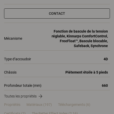
CONTACT
Fonction de bascule de la tension
réglable, Kinnarps ComfortControl,
Mécanisme
FreeFloat™, Bascule blocable,
Safeback, Synchrone
Type d’accoudoir
4D
Châssis
Piétement étoile à 5 pieds
Profondeur totale (mm)
660
Toutes les propriétés
Propriétés
Matériaux
(197)
Téléchargements (6)
Certificats (
2
)
The Better Effect Index (2,16)