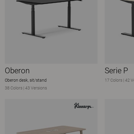
Oberon
Serie P
Oberon desk, sit/stand
17 Colors
|
42 V
38 Colors
|
43 Versions