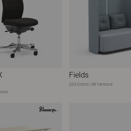
X
Fields
204 Colors
|
38 Versions
sions