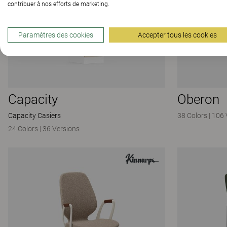
contribuer à nos efforts de marketing.
Paramètres des cookies
Accepter tous les cookies
Capacity
Oberon
Capacity Casiers
38 Colors
|
106 
24 Colors
|
36 Versions