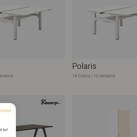
Polaris
ersions
16 Colors
|
10 Versions
tialité
s sur