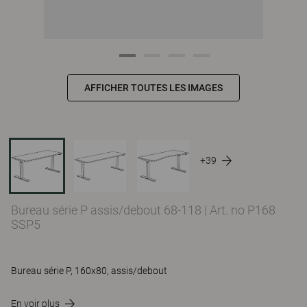
AFFICHER TOUTES LES IMAGES
+39
Bureau série P assis/debout 68-118
|
Art. no P168
SSP5
Bureau série P, 160x80, assis/debout
En voir plus