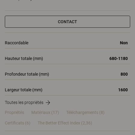
CONTACT
Raccordable
Non
Hauteur totale (mm)
680-1180
Profondeur totale (mm)
800
Largeur totale (mm)
1600
Toutes les propriétés
Propriétés
Matériaux
(17)
Téléchargements (8)
Certificats (
6
)
The Better Effect Index (2,36)