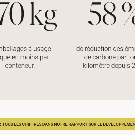
70 kg
58 
mballages à usage
de réduction des ém
que en moins par
de carbone par to
conteneur.
kilomètre depuis 
 TOUS LES CHIFFRES DANS NOTRE RAPPORT SUR LE DÉVELOPPEME