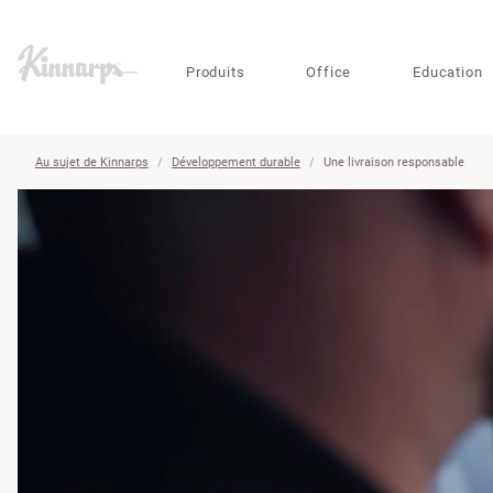
?
?
Produits
Office
Education
Au sujet de Kinnarps
Développement durable
Une livraison responsable