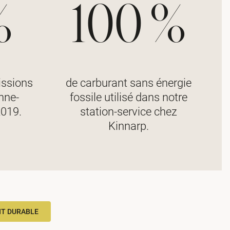
%
100 %
issions
de carburant sans énergie
nne-
fossile utilisé dans notre
2019.
station-service chez
Kinnarp.
NT DURABLE