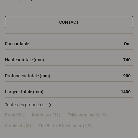
CONTACT
Raccordable
Oui
Hauteur totale (mm)
740
Profondeur totale (mm)
900
Largeur totale (mm)
1400
Toutes les propriétés
Propriétés
Matériaux
(31)
Téléchargements (9)
Certificats (
8
)
The Better Effect Index (2,3)