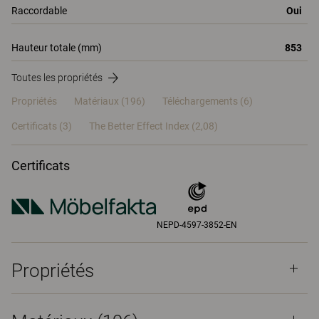
Raccordable
Oui
Hauteur totale (mm)
853
Toutes les propriétés
Propriétés
Matériaux
(196)
Téléchargements (6)
Certificats (
3
)
The Better Effect Index (2,08)
Certificats
NEPD-4597-3852-EN
Propriétés