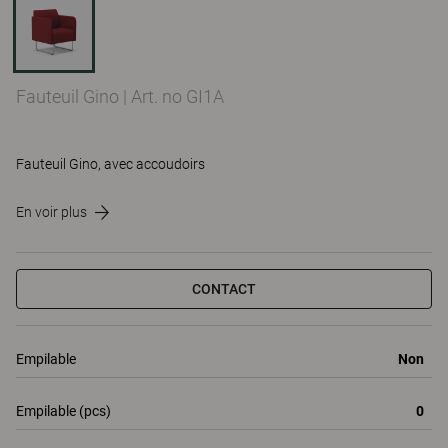
Fauteuil Gino
|
Art. no GI1A
Fauteuil Gino, avec accoudoirs
En voir plus
CONTACT
Empilable
Non
Empilable (pcs)
0