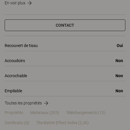
En voir plus
CONTACT
Recouvert de tissu
Oui
Accoudoirs
Non
Accrochable
Non
Empilable
Non
Toutes les propriétés
Propriétés
Matériaux
(203)
Téléchargements (13)
Certificats (
3
)
The Better Effect Index (2,36)