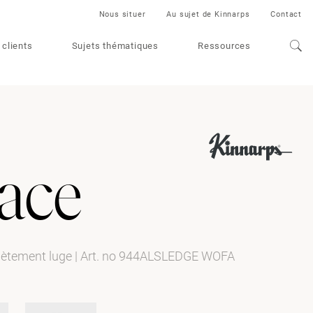
Nous situer
Au sujet de Kinnarps
Contact
 clients
Sujets thématiques
Ressources
ace
piètement luge
|
Art. no 944ALSLEDGE WOFA