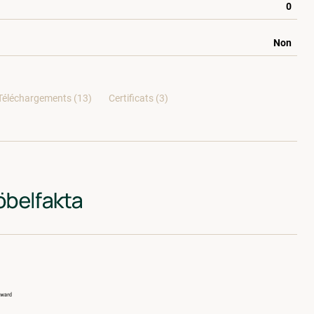
0
Non
Téléchargements (13)
Certificats (
3
)