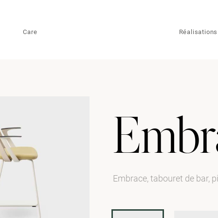
Care
Réalisations
Embr
Embrace, tabouret de bar, 