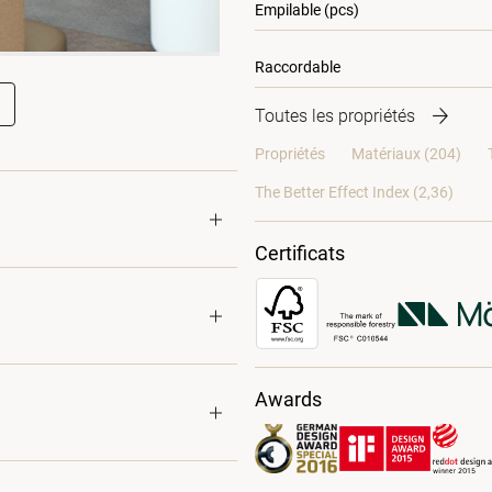
Empilable (pcs)
Raccordable
Toutes les propriétés
Propriétés
Matériaux
(204)
The Better Effect Index (2,36)
Certificats
Awards