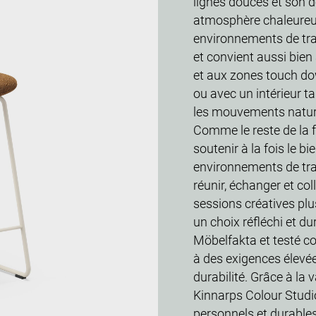
lignes douces et son d
atmosphère chaleureu
environnements de trav
et convient aussi bien
et aux zones touch dow
ou avec un intérieur ta
les mouvements naturel
Comme le reste de la f
soutenir à la fois le bi
environnements de tra
réunir, échanger et col
sessions créatives pl
un choix réfléchi et du
Möbelfakta et testé 
à des exigences élevée
durabilité. Grâce à la 
Kinnarps Colour Studio
personnels et durables