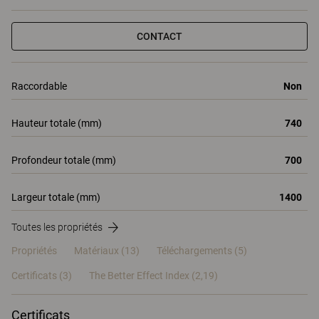
CONTACT
Raccordable
Non
Hauteur totale (mm)
740
Profondeur totale (mm)
700
Largeur totale (mm)
1400
Toutes les propriétés
Propriétés
Matériaux
(13)
Téléchargements (5)
Certificats (
3
)
The Better Effect Index (2,19)
Certificats