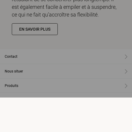
est également facile à empiler et à suspendre,
ce qui ne fait qu’accroître sa flexibilité.
EN SAVOIR PLUS
Contact
Nous situer
Produits
Services
Au sujet de Kinnarps
Inspiration