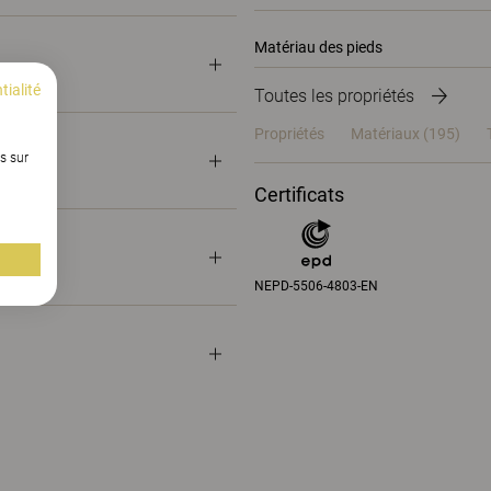
Matériau des pieds
tialité
Toutes les propriétés
Propriétés
Matériaux
(195)
s sur
Certificats
NEPD-5506-4803-EN