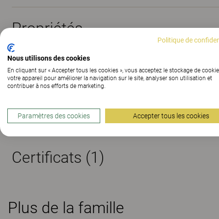
Propriétés
Politique de confiden
Nous utilisons des cookies
Matériaux
(195)
En cliquant sur « Accepter tous les cookies », vous acceptez le stockage de cookie
votre appareil pour améliorer la navigation sur le site, analyser son utilisation et
contribuer à nos efforts de marketing.
Téléchargements (
3
)
Paramètres des cookies
Accepter tous les cookies
Certificats (
1
)
Plus de la famille