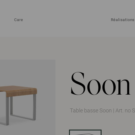
Care
Réalisations
Soon
Table basse Soon
|
Art. no