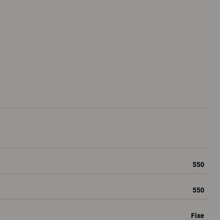
550
550
Fixe