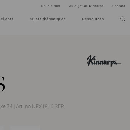
Nous situer
Au sujet de Kinnarps
Contact
 clients
Sujets thématiques
Ressources
s
ixe 74
|
Art. no NEX1816 SFR