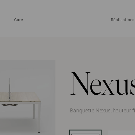
Care
Réalisations
Nexu
Banquette Nexus, hauteur f