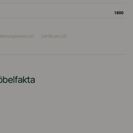
1800
éléchargements (3)
Certificats (
3
)