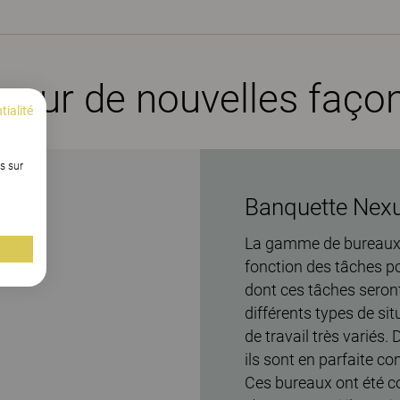
pour de nouvelles façon
tialité
s sur
Banquette Nexus
La gamme de bureaux 
fonction des tâches pou
dont ces tâches seront
différents types de si
de travail très variés.
ils sont en parfaite c
Ces bureaux ont été c