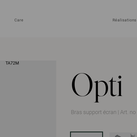
Care
Réalisations
Opti
Bras support écran
|
Art. n