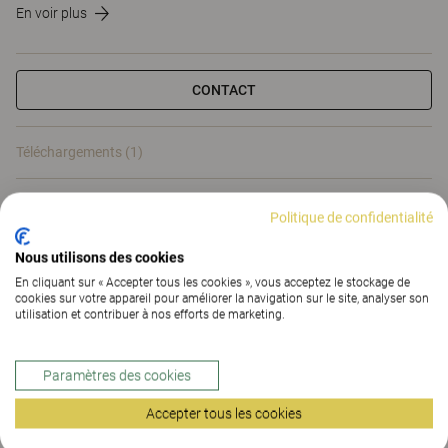
En voir plus
CONTACT
Téléchargements (1)
Téléchargements (
1
)
Politique de confidentialité
Nous utilisons des cookies
En cliquant sur « Accepter tous les cookies », vous acceptez le stockage de
cookies sur votre appareil pour améliorer la navigation sur le site, analyser son
utilisation et contribuer à nos efforts de marketing.
Options et accessoires
astucieux pour plans de
Paramètres des cookies
travail et tables de réunion
Accepter tous les cookies