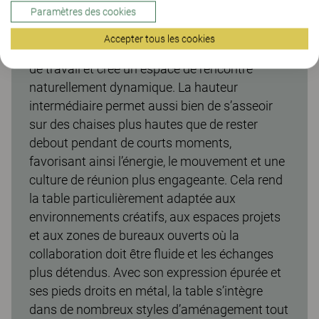
Table de réunion Make, hauteur fixe 90
Paramètres des cookies
La table de réunion Make, hauteur 900 mm,
Accepter tous les cookies
encourage la variation au cours de la journée
de travail et crée un espace de rencontre
naturellement dynamique. La hauteur
intermédiaire permet aussi bien de s’asseoir
sur des chaises plus hautes que de rester
debout pendant de courts moments,
favorisant ainsi l’énergie, le mouvement et une
culture de réunion plus engageante. Cela rend
la table particulièrement adaptée aux
environnements créatifs, aux espaces projets
et aux zones de bureaux ouverts où la
collaboration doit être fluide et les échanges
plus détendus. Avec son expression épurée et
ses pieds droits en métal, la table s’intègre
dans de nombreux styles d’aménagement tout