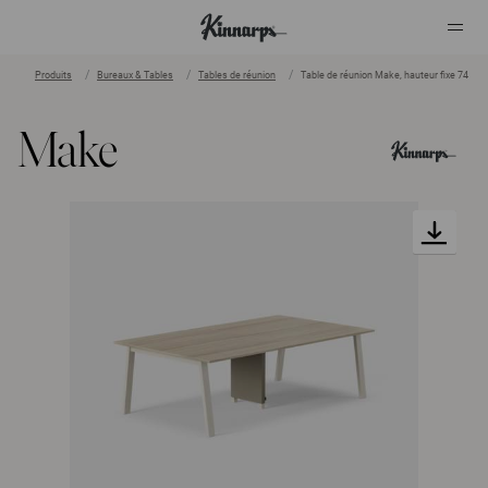
Produits
Bureaux & Tables
Tables de réunion
Table de réunion Make, hauteur fixe 74
?
?
Make