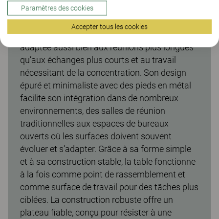
Table de réunion Make, hauteur fixe 74
Paramètres des cookies
La table de réunion Make, hauteur 740 mm,
Accepter tous les cookies
offre une hauteur de travail confortable,
adaptée aussi bien aux réunions plus longues
qu’aux échanges plus courts et au travail
nécessitant de la concentration. Son design
épuré et minimaliste avec des pieds en métal
facilite son intégration dans de nombreux
environnements, des salles de réunion
traditionnelles aux espaces de bureaux
ouverts où les surfaces doivent souvent
évoluer et s’adapter. Grâce à sa forme simple
et à sa construction stable, la table fonctionne
à la fois comme point de rassemblement et
comme surface de travail pour des tâches plus
ciblées. La construction robuste offre un
plateau fiable, conçu pour résister à une