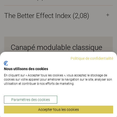
The Better Effect Index (2,08)
Canapé modulable classique
avec tissu d’ameublement
Politique de confidentialité
amovible
Nous utilisons des cookies
En cliquant sur « Accepter tous les cookies », vous acceptez le stockage de
SCANDINAVIA, un canapé sectionnel extrêmement
cookies sur votre appareil pour améliorer la navigation sur le site, analyser son
confortable, présente un design scandinave discret
utilisation et contribuer à nos efforts de marketing.
avec une grande attention aux détails. Son design
intemporel ne se démodera jamais - mais vous
Paramètres des cookies
voudrez peut-être un jour changer de tissu. C’est
pourquoi il est doté d’un revêtement amovible,
Accepter tous les cookies
même sur le cadre, ce qui permet de le rafraîchir de