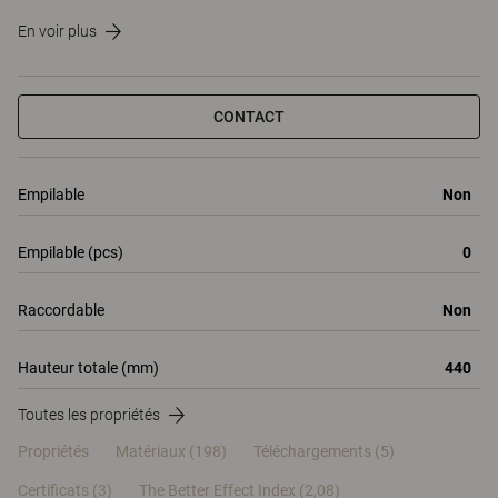
En voir plus
CONTACT
Empilable
Non
Empilable (pcs)
0
Raccordable
Non
Hauteur totale (mm)
440
Toutes les propriétés
Propriétés
Matériaux
(198)
Téléchargements (5)
Certificats (
3
)
The Better Effect Index (2,08)