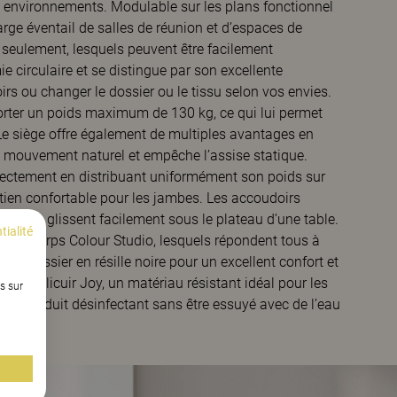
et environnements. Modulable sur les plans fonctionnel
large éventail de salles de réunion et d’espaces de
 seulement, lesquels peuvent être facilement
e circulaire et se distingue par son excellente
irs ou changer le dossier ou le tissu selon vos envies.
rter un poids maximum de 130 kg, ce qui lui permet
s. Le siège offre également de multiples avantages en
e mouvement naturel et empêche l’assise statique.
orrectement en distribuant uniformément son poids sur
tien confortable pour les jambes. Les accoudoirs
s et se glissent facilement sous le plateau d’une table.
tialité
ion Kinnarps Colour Studio, lesquels répondent tous à
’un dossier en résille noire pour un excellent confort et
 du similicuir Joy, un matériau résistant idéal pour les
s sur
d’un produit désinfectant sans être essuyé avec de l’eau
 sûrs.