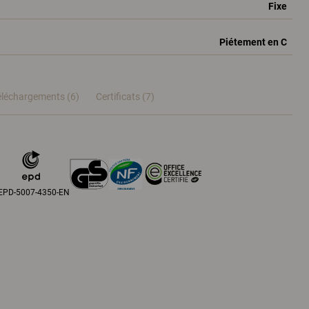
Fixe
Piétement en C
éléchargements (6)
Certificats (
7
)
EPD-5007-4350-EN