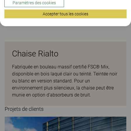
Paramètres des cookies
Accepter tous les cookies
The Better Effect Index (2,23)
Chaise Rialto
Fabriquée en bouleau massif certifié FSC® Mix,
disponible en bois laqué clair ou teinté. Teintée noir
ou blanc en version standard. Pour un
environnement plus silencieux, la chaise peut être
munie en option d’absorbeurs de bruit.
Projets de clients