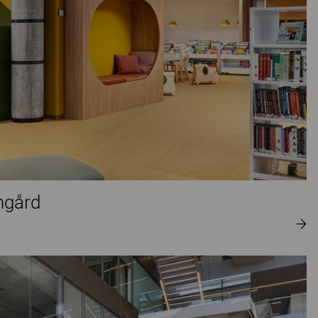
ngård