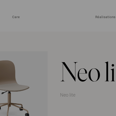
Care
Réalisations
Neo li
Neo lite