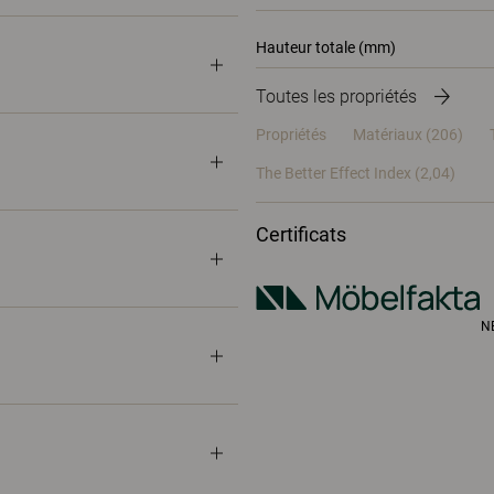
Hauteur totale (mm)
Toutes les propriétés
Propriétés
Matériaux
(206)
The Better Effect Index (2,04)
Certificats
N