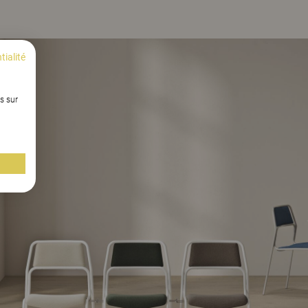
tialité
s sur