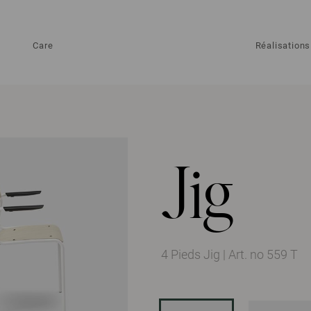
Care
Réalisations
Jig
4 Pieds Jig
|
Art. no 559 T