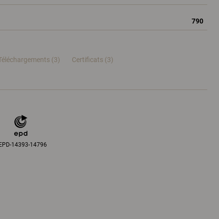
790
Téléchargements (3)
Certificats (
3
)
EPD-14393-14796