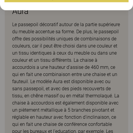
Aura
Le passepoil décoratif autour de la partie supérieure
du meuble accentue sa forme. De plus, le passepoil
offre des possibilités uniques de combinaisons de
couleurs, car il peut être choisi dans une couleur et
un tissu identiques à ceux du meuble ou dans une
couleur et un tissu différents. La chaise à
accourdois a une hauteur d’assise de 460 mm, ce
qui en fait une combinaison entre une chaise et un
fauteuil. Le modèle Aura est disponible avec ou
sans passepoil, et avec des pieds recouverts de
tissu, en chêne massif ou en métal thermolaqué. La
chaise à accourdois est également disponible avec
un piètement métallique à 5 branches pivotant et
réglable en hauteur avec fonction d'inclinaison, ce
qui en fait une chaise de conférence confortable
pour les bureaux et l'education, par exemple. Les