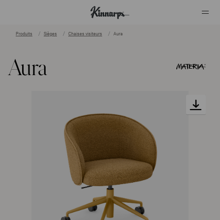
Produits
Sièges
Chaises visiteurs
Aura
?
?
Aura