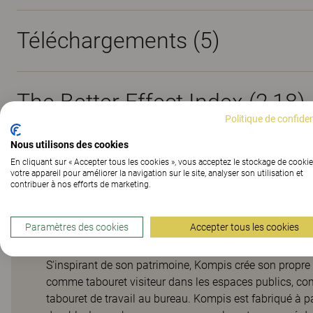
Téléchargements (
5
)
The Better Effect Index (2,18)
Politique de confiden
Nous utilisons des cookies
En cliquant sur « Accepter tous les cookies », vous acceptez le stockage de cookie
votre appareil pour améliorer la navigation sur le site, analyser son utilisation et
contribuer à nos efforts de marketing.
Kompis
Paramètres des cookies
Accepter tous les cookies
S'inspirant de son patrimoine, Kompis crée son propre 
comme tabouret visiteur dans les espaces publics, 
tabouret de travail au bureau. Kompis est fabriqué à 