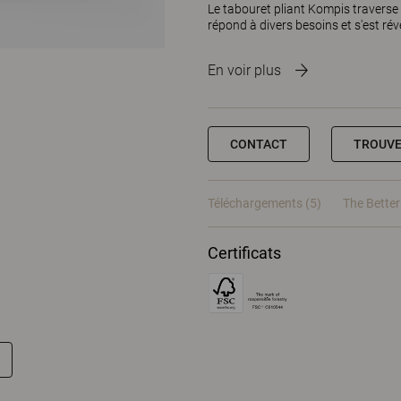
Le tabouret pliant Kompis traverse l
répond à divers besoins et s'est révél
En voir plus
CONTACT
TROUVE
Téléchargements (5)
The Better
Certificats