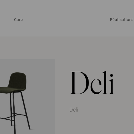
Care
Réalisations
Deli
Deli