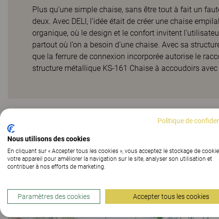
Plus qu’une simple chaise, sans être tout à fait un faut
deux. Avec DELI, l’idée était de créer une chaise empila
organique, où le design et le confort invitent l’utilisat
partout où l’on a besoin d’une chaise. Avec sa structur
que la ferrure de connexion incorporée autorise le ra
structure métallique KS-161 Chaise à accoudoirs avec 
Projets de clients
Politique de confiden
Nous utilisons des cookies
En cliquant sur « Accepter tous les cookies », vous acceptez le stockage de cookie
votre appareil pour améliorer la navigation sur le site, analyser son utilisation et
contribuer à nos efforts de marketing.
Paramètres des cookies
Accepter tous les cookies