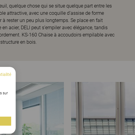
euil, quelque chose qui se situe quelque part entre les
ble attractive, avec une coquille d’assise de forme
eur à rester un peu plus longtemps. Se place en fait
e en acier, DELI peut s’empiler avec élégance, tandis
ccordement. KS-160 Chaise à accoudoirs empilable avec
structure en bois.
tialité
s sur