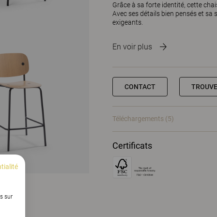
Grâce à sa forte identité, cette cha
Avec ses détails bien pensés et sa
exigeants.
En voir plus
CONTACT
TROUVE
Téléchargements (5)
Certificats
tialité
s sur