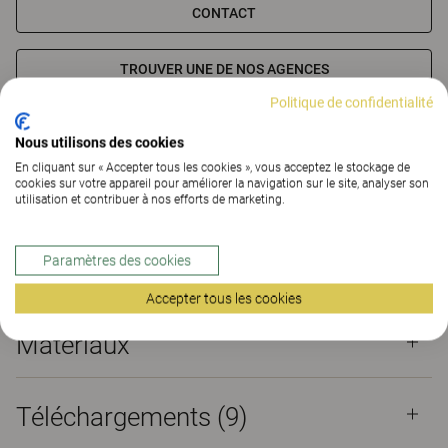
CONTACT
TROUVER UNE DE NOS AGENCES
Politique de confidentialité
Matériaux
Téléchargements (9)
Nous utilisons des cookies
The Better Effect Index (2,18)
En cliquant sur « Accepter tous les cookies », vous acceptez le stockage de
cookies sur votre appareil pour améliorer la navigation sur le site, analyser son
utilisation et contribuer à nos efforts de marketing.
Certificats
Paramètres des cookies
Accepter tous les cookies
Matériaux
Téléchargements (
9
)