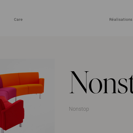
Care
Réalisations
Nons
Nonstop