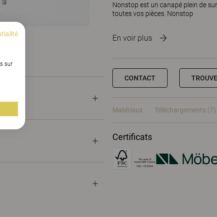
Nonstop est un canapé plein de surp
toutes vos pièces. Nonstop
tialité
En voir plus
s sur
CONTACT
TROUVE
Matériaux
Téléchargements (7)
Certificats