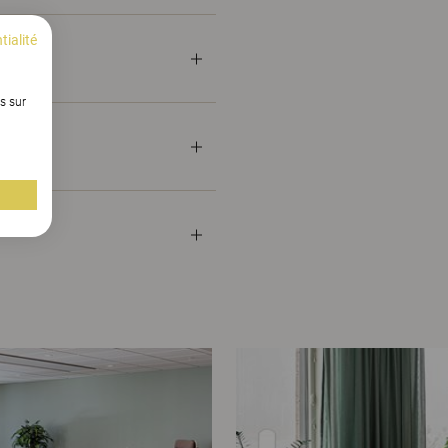
tialité
s sur