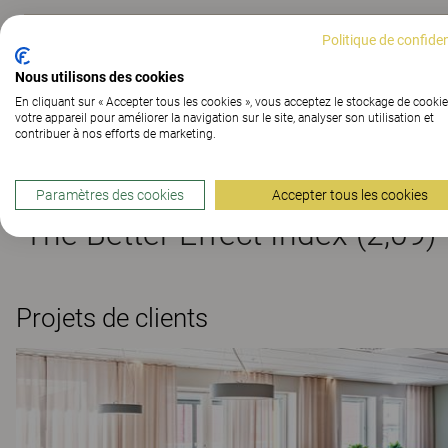
Politique de confiden
Matériaux
Nous utilisons des cookies
En cliquant sur « Accepter tous les cookies », vous acceptez le stockage de cookie
votre appareil pour améliorer la navigation sur le site, analyser son utilisation et
contribuer à nos efforts de marketing.
Téléchargements (
4
)
Paramètres des cookies
Accepter tous les cookies
The Better Effect Index (2,09)
Projets de clients