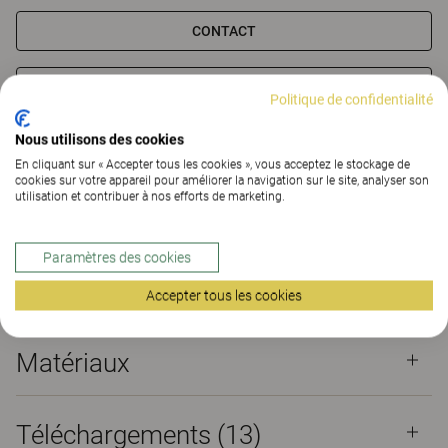
CONTACT
TROUVER UNE DE NOS AGENCES
Politique de confidentialité
Nous utilisons des cookies
Matériaux
Téléchargements (13)
En cliquant sur « Accepter tous les cookies », vous acceptez le stockage de
cookies sur votre appareil pour améliorer la navigation sur le site, analyser son
The Better Effect Index (2,11)
utilisation et contribuer à nos efforts de marketing.
Certificats
Paramètres des cookies
Accepter tous les cookies
Matériaux
Téléchargements (
13
)