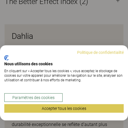
The Better Effect Index (2)
Dahlia
Elle confère un chaleureux sentiment de douceur,
Politique de confidentialité
idéal pour les intérieurs publics de demain. Les
canapés d’angle Dahlia peuvent être personnalisés
Nous utilisons des cookies
pour former différentes constellations, stimulant la
En cliquant sur « Accepter tous les cookies », vous acceptez le stockage de
cookies sur votre appareil pour améliorer la navigation sur le site, analyser son
créativité tout en garantissant la flexibilité. Le
utilisation et contribuer à nos efforts de marketing.
design de Dahlia offre différentes sensations
tactiles selon la combinaison de textiles et de
couleurs des tissus choisis pour créer contraste et
Paramètres des cookies
harmonie, avec une expression unique des couleurs.
Accepter tous les cookies
La gamme Dahlia peut être facilement réutilisée
grâce à ses pièces remplaçables et réparables. Sa
durabilité exceptionnelle se reflète d’autant plus