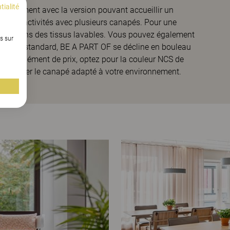
tialité
rfaitement avec la version pouvant accueillir un
salle d’activités avec plusieurs canapés. Pour une
bles dans des tissus lavables. Vous pouvez également
s sur
version standard, BE A PART OF se décline en bouleau
vec supplément de prix, optez pour la couleur NCS de
pour créer le canapé adapté à votre environnement.