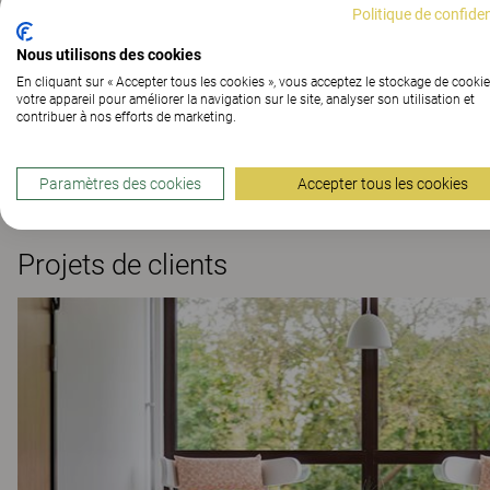
Politique de confiden
Le canapé présente un énorme potentiel et s’associe pa
fauteuil roulant. Aménagez une salle d’attente ou une 
Nous utilisons des cookies
bonne hygiène, les housses sont amovibles et disponi
En cliquant sur « Accepter tous les cookies », vous acceptez le stockage de cookie
remplacer les housses qui deviennent usées. Dans la 
votre appareil pour améliorer la navigation sur le site, analyser son utilisation et
contribuer à nos efforts de marketing.
verni transparent ou teinté noir ou blanc. En option a
votre choix. Vous choisissez le tissu que vous voulez 
Paramètres des cookies
Accepter tous les cookies
Projets de clients