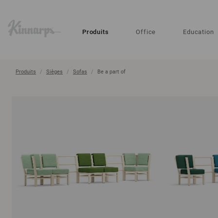
?
?
Produits
Office
Education
Produits
Sièges
Sofas
Be a part of