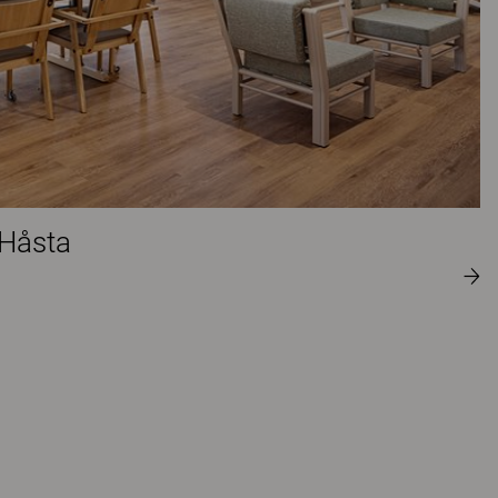
 Håsta