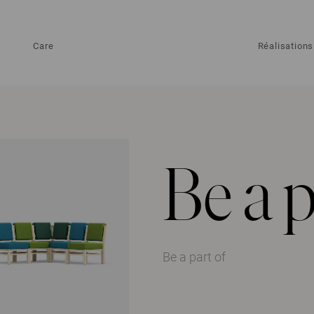
Care
Réalisations
Be a p
Be a part of