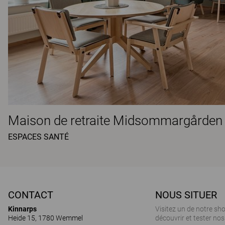
Maison de retraite Midsommargården
ESPACES SANTÉ
CONTACT
NOUS SITUER
Kinnarps
Visitez un de notre s
Heide 15, 1780 Wemmel
découvrir et tester nos