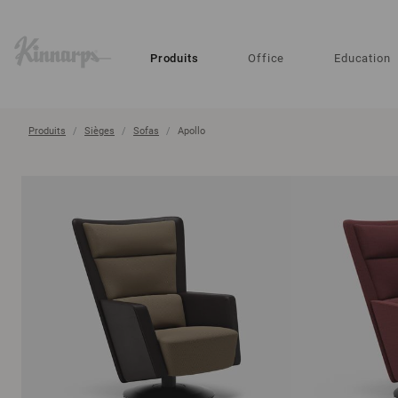
?
?
Produits
Office
Education
Produits
Sièges
Sofas
Apollo