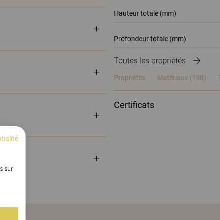
Hauteur totale (mm)
Profondeur totale (mm)
Toutes les propriétés
Propriétés
Matériaux
(198)
Certificats
tialité
s sur