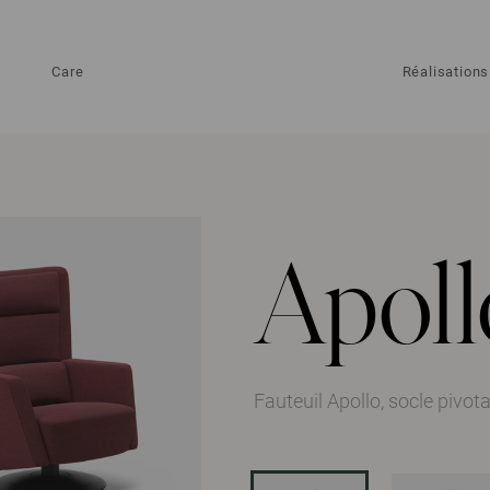
Care
Réalisations
Apoll
Fauteuil Apollo, socle pivot