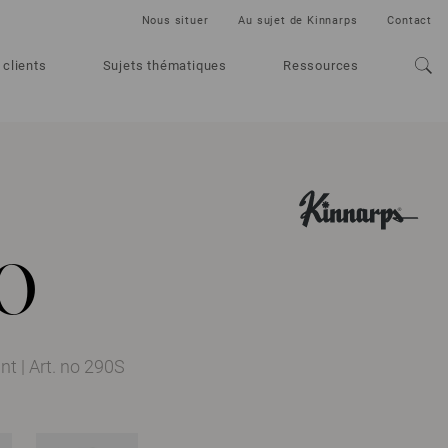
Nous situer
Au sujet de Kinnarps
Contact
 clients
Sujets thématiques
Ressources
o
ant
|
Art. no 290S