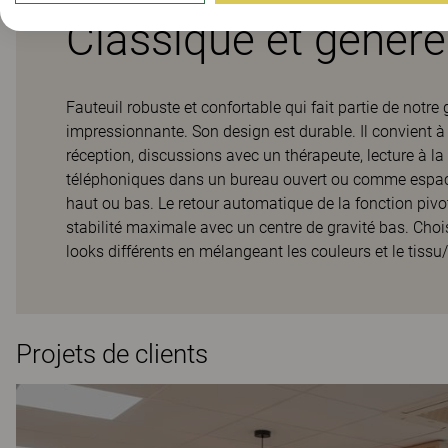
Classique et génér
Fauteuil robuste et confortable qui fait partie de not
impressionnante. Son design est durable. Il convient à
réception, discussions avec un thérapeute, lecture à l
téléphoniques dans un bureau ouvert ou comme espace
haut ou bas. Le retour automatique de la fonction pivo
stabilité maximale avec un centre de gravité bas. Cho
looks différents en mélangeant les couleurs et le tissu/
Projets de clients