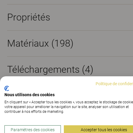
Propriétés
Matériaux
(198)
Téléchargements (
4
)
Politique de confiden
Certificats (
1
)
Nous utilisons des cookies
En cliquant sur « Accepter tous les cookies », vous acceptez le stockage de cookie
votre appareil pour améliorer la navigation sur le site, analyser son utilisation et
contribuer à nos efforts de marketing.
Paramètres des cookies
Accepter tous les cookies