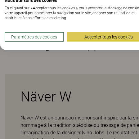
Nous utilisons des cookies
En cliquant sur « Accepter tous les cookies », vous acceptez le stockage de cookie
votre appareil pour améliorer la navigation sur le site, analyser son utilisation et
Matériaux
contribuer à nos efforts de marketing.
Paramètres des cookies
Accepter tous les cookies
Téléchargements (
1
)
Näver W
Näver W est un panneau insonorisant inspiré par la simp
hommage à la tradition suédoise du tressage de panier
l’imagination de la designer Nina Jobs. Le résultat est