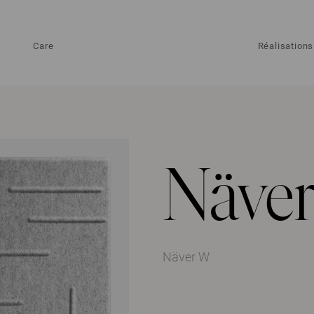
Care
Réalisations
Näve
Näver W