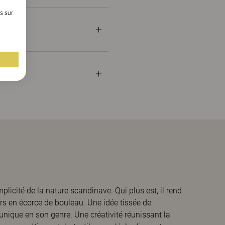
s sur
licité de la nature scandinave. Qui plus est, il rend
s en écorce de bouleau. Une idée tissée de
 unique en son genre. Une créativité réunissant la