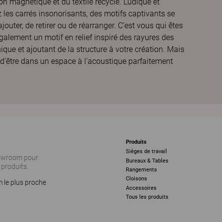
n magnétique et du textile recyclé. Ludique et
 les carrés insonorisants, des motifs captivants se
ajouter, de retirer ou de réarranger. C’est vous qui êtes
alement un motif en relief inspiré des rayures des
ique et ajoutant de la structure à votre création. Mais
r d’être dans un espace à l’acoustique parfaitement
Produits
Sièges de travail
howroom pour
Bureaux & Tables
 produits.
Rangements
Cloisons
 le plus proche
Accessoires
Tous les produits