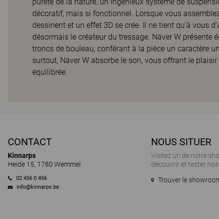
pureté de la nature, un ingénieux système de suspensio
décoratif, mais si fonctionnel. Lorsque vous assemblez
dessinent et un effet 3D se crée. Il ne tient qu’à vous d’
désormais le créateur du tressage. Näver W présente ég
troncs de bouleau, conférant à la pièce un caractère un
surtout, Näver W absorbe le son, vous offrant le plaisi
équilibrée.
CONTACT
NOUS SITUER
Kinnarps
Visitez un de notre s
Heide 15, 1780 Wemmel
découvrir et tester nos
02 456 0 456
Trouver le showroom
info@kinnarps.be