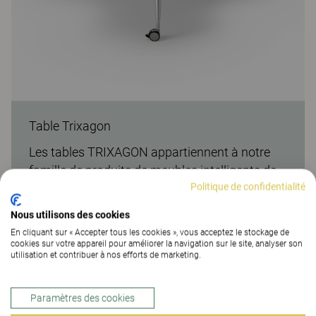
Table Trixagon
Les tables TRIXAGON appartiennent à notre
famille de produits de meubles intelligents de
Politique de confidentialité
forme hexagonale qui s’assemblent comme
des pièces de puzzle. Les tables peuvent être
Nous utilisons des cookies
facilement réagencées pour mener des tâches
En cliquant sur « Accepter tous les cookies », vous acceptez le stockage de
collaboratives et basées sur des projets dans
cookies sur votre appareil pour améliorer la navigation sur le site, analyser son
utilisation et contribuer à nos efforts de marketing.
tous les types d’espaces de travail et
d’apprentissage. Les tables peuvent être
facilement réarrangées pour un travail
Paramètres des cookies