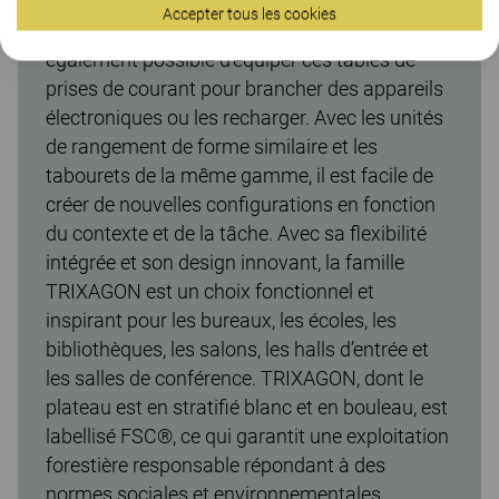
collaboratif et par projet dans toutes sortes
Accepter tous les cookies
d’espaces de travail et d’apprentissage. Il est
également possible d’équiper ces tables de
prises de courant pour brancher des appareils
électroniques ou les recharger. Avec les unités
de rangement de forme similaire et les
tabourets de la même gamme, il est facile de
créer de nouvelles configurations en fonction
du contexte et de la tâche. Avec sa flexibilité
intégrée et son design innovant, la famille
TRIXAGON est un choix fonctionnel et
inspirant pour les bureaux, les écoles, les
bibliothèques, les salons, les halls d’entrée et
les salles de conférence. TRIXAGON, dont le
plateau est en stratifié blanc et en bouleau, est
labellisé FSC®, ce qui garantit une exploitation
forestière responsable répondant à des
normes sociales et environnementales