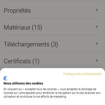
Propriétés
Matériaux
(15)
Téléchargements (
3
)
Certificats (
1
)
Politique de confidentialité
Nous utilisons des cookies
Table scolaire à hauteur
En cliquant sur « Accepter tous les cookies », vous acceptez le stockage de
cookies sur votre appareil pour améliorer la navigation sur le site, analyser son
réglable et rangement
utilisation et contribuer à nos efforts de marketing.