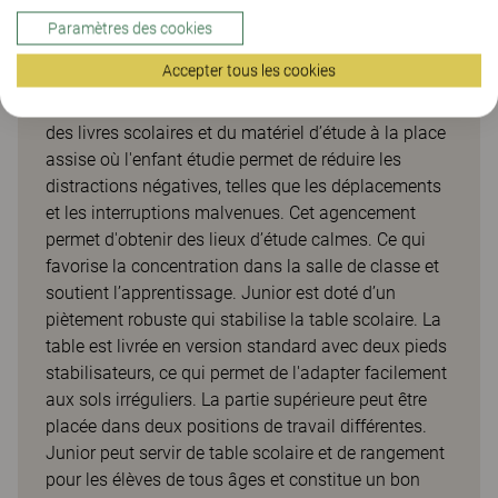
spacieux
Paramètres des cookies
Junior est une table scolaire pratique qui a été
Accepter tous les cookies
spécialement conçue pour fournir un rangement
pratique à portée de main de l’étudiant. Disposer
des livres scolaires et du matériel d’étude à la place
assise où l'enfant étudie permet de réduire les
distractions négatives, telles que les déplacements
et les interruptions malvenues. Cet agencement
permet d'obtenir des lieux d’étude calmes. Ce qui
favorise la concentration dans la salle de classe et
soutient l’apprentissage. Junior est doté d’un
piètement robuste qui stabilise la table scolaire. La
table est livrée en version standard avec deux pieds
stabilisateurs, ce qui permet de l'adapter facilement
aux sols irréguliers. La partie supérieure peut être
placée dans deux positions de travail différentes.
Junior peut servir de table scolaire et de rangement
pour les élèves de tous âges et constitue un bon