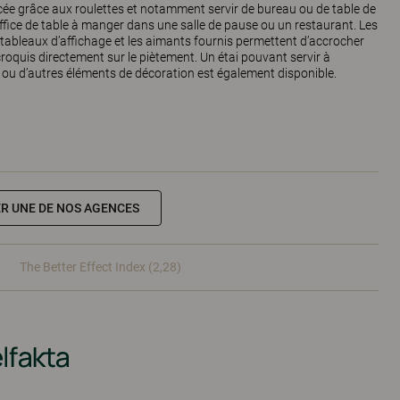
acée grâce aux roulettes et notamment servir de bureau ou de table de
office de table à manger dans une salle de pause ou un restaurant. Les
ableaux d’affichage et les aimants fournis permettent d’accrocher
oquis directement sur le piètement. Un étai pouvant servir à
ou d’autres éléments de décoration est également disponible.
R UNE DE NOS AGENCES
The Better Effect Index (2,28)