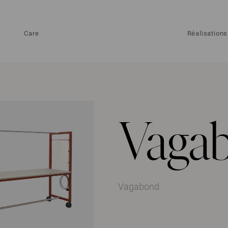
Care
Réalisations
Vaga
Vagabond