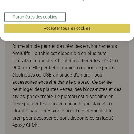
Vagabond project
Paramètres des cookies
Flexible, cette table montée sur roulettes peut être
Accepter tous les cookies
utilisée dans des environnements variés, tels que
des bureaux, des restaurants ou des écoles. Sa
forme simple permet de créer des environnements
évolutifs. La table est disponible en plusieurs
formats et dans deux hauteurs différentes : 730 ou
900 mm. Elle peut être munie en option de prises
électriques ou USB ainsi que d'un tiroir pour
accessoires encastré dans le plateau. Ce dernier
peut loger des plantes vertes, des blocs-notes et des
stylos, par exemple. Le plateau est disponible en
frêne pigmenté blanc, en chêne laqué clair et en
stratifié haute pression blanc. Le piètement et le
tiroir pour accessoires sont disponibles en laqué
époxy CbM*.