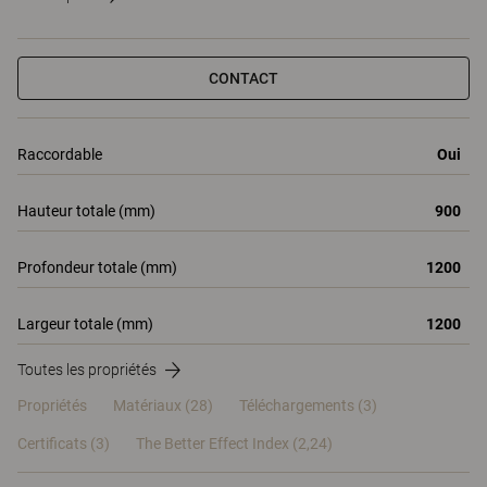
CONTACT
Raccordable
Oui
Hauteur totale (mm)
900
Profondeur totale (mm)
1200
Largeur totale (mm)
1200
Toutes les propriétés
Propriétés
Matériaux
(28)
Téléchargements (3)
Certificats (
3
)
The Better Effect Index (2,24)