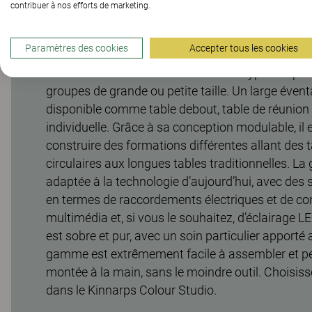
Les tables de réunion Multicom répondent à tout
contribuer à nos efforts de marketing.
imaginables en matière de réunion et de commun
qualité et à sa flexibilité élevées, la gamme de ta
Paramètres des cookies
Accepter tous les cookies
parfaitement aux vidéo-conférences et aux confé
sessions de formation et aux autres types de pré
groupes de grande ou petite taille. Un large évent
disponible comme table debout, table de réunion o
individuelle. Grâce à sa conception modulable, il 
construire des formations différentes allant des 
circulaires aux longues tables traditionnelles. 
adaptée à la technologie d’aujourd’hui, avec des 
en termes de raccordements électriques et de co
multimédia et, si vous le souhaitez, d’éclairage L
est sobre et pur, avec un soin particulier apporté 
gamme est extrêmement facile à assembler et peu
montée à la main, sans le moindre outil. Choisis
dans le Kinnarps Colour Studio.