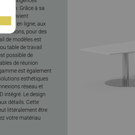
es les exigences
ication. Grâce à sa
bles convient
rences en ligne, aux
sentations, pour des
ail de modèles est
u table de travail
est possible de
tables de réunion
La gamme est également
solutions esthétiques
nnexions réseau et
ED intégré. Le design
aux détails. Cette
t littéralement être
sez votre matériau