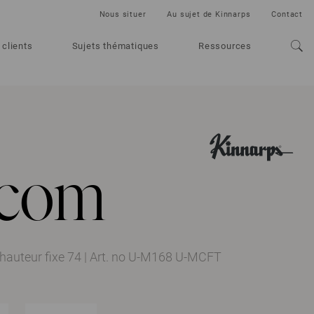
Nous situer
Au sujet de Kinnarps
Contact
 clients
Sujets thématiques
Ressources
icom
hauteur fixe 74
|
Art. no U-M168 U-MCFT