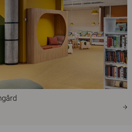
ngård