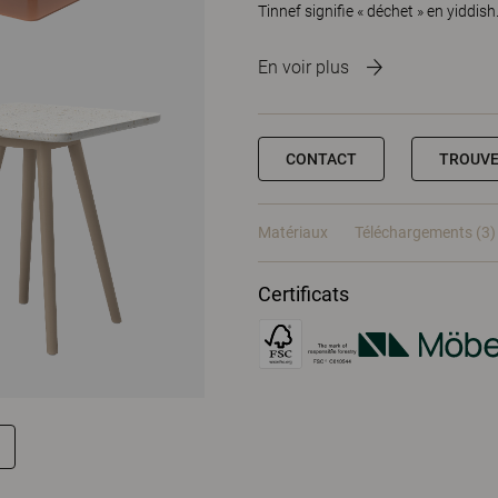
Tinnef signifie « déchet » en yiddish.
En voir plus
CONTACT
TROUVE
Matériaux
Téléchargements (3)
Certificats