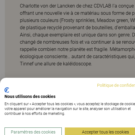
Charlotte von der Lancken de chez CDVLAB l’a conçue 
offrant une nouvelle vie à ce matériau sous forme de pl
plusieurs couleurs (Frosty sprinkles, Meadow green, W
de plastique recyclé provenant de bouteilles, d’emballa
Ainsi, chaque exemplaire est unique dans son genre. De
changé de nombreuses fois et va continuer à se renouvel
rappelle combien notre planète est fragile. Métamorph
écologique consciente… autant de caractéristiques qui,
Tinnef une allure de kaléïdoscope.
Politique de confiden
Projets de clients
Nous utilisons des cookies
En cliquant sur « Accepter tous les cookies », vous acceptez le stockage de cookie
votre appareil pour améliorer la navigation sur le site, analyser son utilisation et
contribuer à nos efforts de marketing.
Paramètres des cookies
Accepter tous les cookies