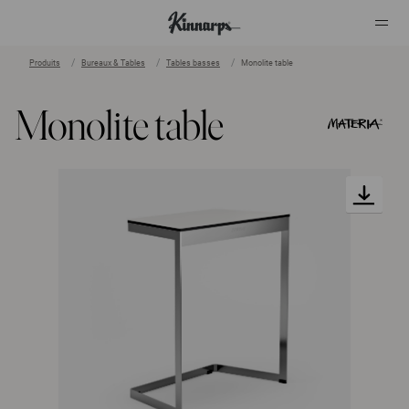
Produits
Bureaux & Tables
Tables basses
Monolite table
?
?
Monolite table