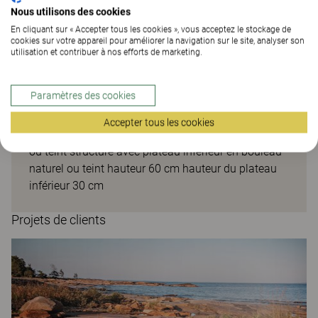
The Better Effect Index (2,06)
Nous utilisons des cookies
En cliquant sur « Accepter tous les cookies », vous acceptez le stockage de
cookies sur votre appareil pour améliorer la navigation sur le site, analyser son
utilisation et contribuer à nos efforts de marketing.
Paramètres des cookies
Maja table
Accepter tous les cookies
Table basse avec plateau en bouleau massif naturel
ou teint structure avec plateau inférieur en bouleau
naturel ou teint hauteur 60 cm hauteur du plateau
inférieur 30 cm
Projets de clients