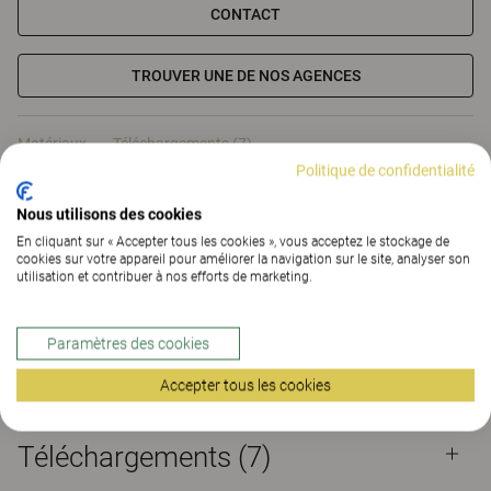
CONTACT
TROUVER UNE DE NOS AGENCES
Matériaux
Téléchargements (7)
Politique de confidentialité
The Better Effect Index (2,16)
Nous utilisons des cookies
Certificats
En cliquant sur « Accepter tous les cookies », vous acceptez le stockage de
cookies sur votre appareil pour améliorer la navigation sur le site, analyser son
utilisation et contribuer à nos efforts de marketing.
Paramètres des cookies
Matériaux
Accepter tous les cookies
Téléchargements (
7
)