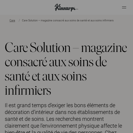
Care
Care Solution – magazine consacré aux soins de santé et aux soins infirmiers
?
?
Care Solution – magazine
consacré aux soins de
santé et aux soins
infirmiers
Il est grand temps d’exiger les bons éléments de
décoration d’intérieur dans nos établissements de
santé et de soins. Les recherches montrent
clairement que l’environnement physique affecte le
bien-être et la qualité de vie des personnes. Chez