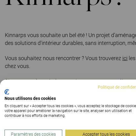
Kinnarps vous souhaite un bel été ! Un projet d'aménag
des solutions d'intérieur durables, sans interruption, m
Vous souhaitez nous rencontrer ? Vous trouverez
ici
les
chez vous.
Si vous avez la moindre question, nous sommes là pour
Politique de confiden
contact@kinnarps.fr
Nous utilisons des cookies
En cliquant sur « Accepter tous les cookies », vous acceptez le stockage de cookie
Passez un bel été !
votre appareil pour améliorer la navigation sur le site, analyser son utilisation et
contribuer à nos efforts de marketing.
Paramètres des cookies
Accepter tous les cookies