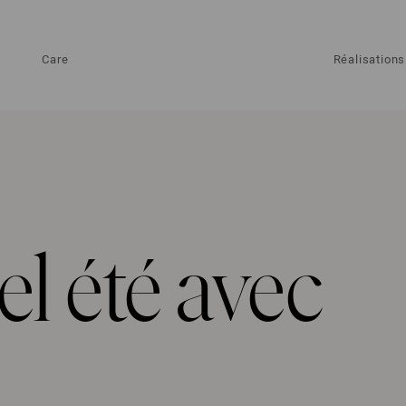
Care
Réalisations
l été avec