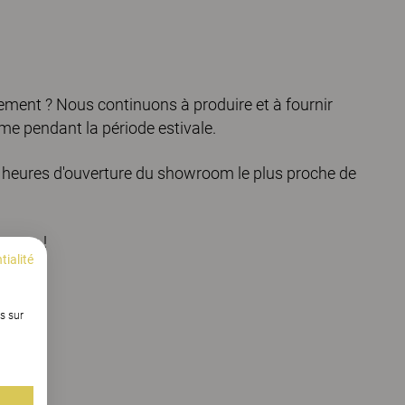
ement ? Nous continuons à produire et à fournir
ême pendant la période estivale.
 heures d'ouverture du showroom le plus proche de
 vous !
tialité
s sur