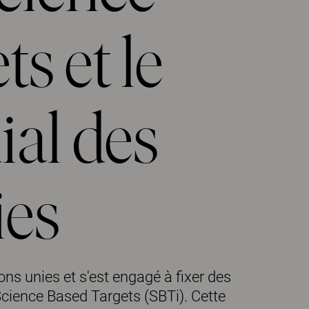
s et le
al des
ies
s unies et s'est engagé à fixer des
 Science Based Targets (SBTi). Cette