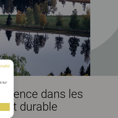
tialité
s sur
parence dans les
ent durable