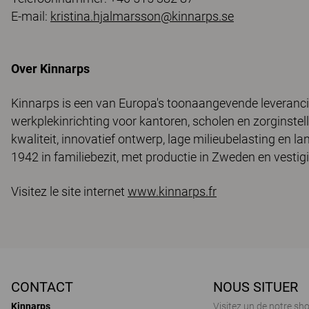
E-mail:
kristina.hjalmarsson@kinnarps.se
Over Kinnarps
Kinnarps is een van Europa's toonaangevende leverancie
werkplekinrichting voor kantoren, scholen en zorginste
kwaliteit, innovatief ontwerp, lage milieubelasting en lan
1942 in familiebezit, met productie in Zweden en vesti
Visitez le site internet
www.kinnarps.fr
CONTACT
NOUS SITUER
Kinnarps
Visitez un de notre s