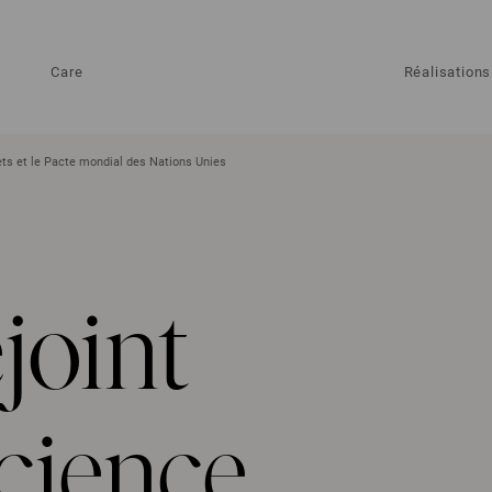
Care
Réalisations
gets et le Pacte mondial des Nations Unies
joint
Science