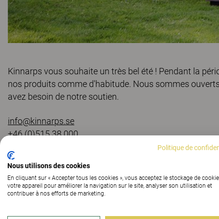
Kinnarps vous souhaite un très bel été ! Pendant la pério
nos produits comme d'habitude. Nous sommes ouverts tou
avez besoin de notre soutien.
info@kinnarps.se
+46 (0)515 38 000
Politique de confiden
Vous souhaitez visiter l’un de nos 250 show-rooms pend
Nous utilisons des cookies
d'ouverture de votre showroom local.
En cliquant sur « Accepter tous les cookies », vous acceptez le stockage de cookie
votre appareil pour améliorer la navigation sur le site, analyser son utilisation et
contribuer à nos efforts de marketing.
Très bel été de la part de Kinnarps !