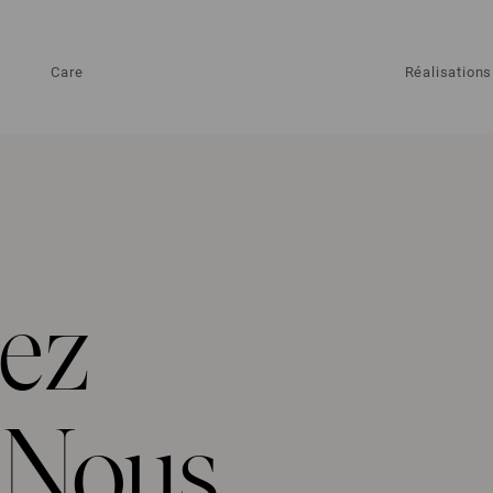
Care
Réalisations
hez
 Nous