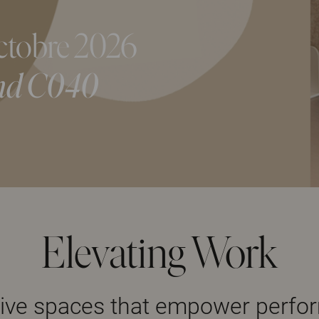
ctobre 2026
and C040
Elevating Work
tive spaces that empower perf