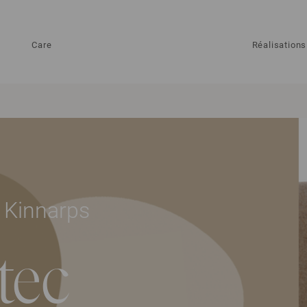
Care
Réalisations
 Kinnarps
tec