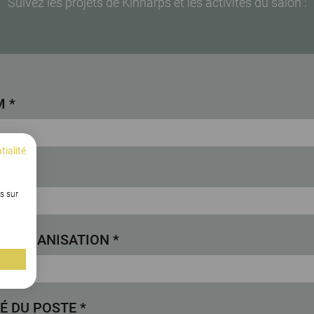
Suivez les projets de Kinnarps et les activités du salon :
 *
tialité
s sur
É/ORGANISATION *
É DU POSTE *