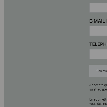
E-MAIL
TELEPH
J'accepte q
sujet, et spé
En soumetta
vous désins