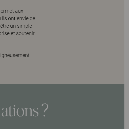
 permet aux
ils ont envie de
 être un simple
prise et soutenir
oigneusement
ations ?